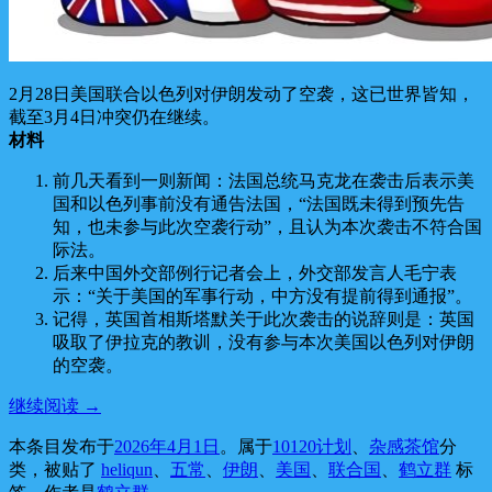
2月28日美国联合以色列对伊朗发动了空袭，这已世界皆知，
截至3月4日冲突仍在继续。
材料
前几天看到一则新闻：法国总统马克龙在袭击后表示美
国和以色列事前没有通告法国，“法国既未得到预先告
知，也未参与此次空袭行动”，且认为本次袭击不符合国
际法。
后来中国外交部例行记者会上，外交部发言人毛宁表
示：“关于美国的军事行动，中方没有提前得到通报”。
记得，英国首相斯塔默关于此次袭击的说辞则是：英国
吸取了伊拉克的教训，没有参与本次美国以色列对伊朗
的空袭。
继续阅读
→
本条目发布于
2026年4月1日
。属于
10120计划
、
杂感茶馆
分
类，被贴了
heliqun
、
五常
、
伊朗
、
美国
、
联合国
、
鹤立群
标