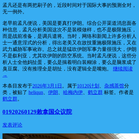
孟凡还是有两把刷子的，近段时间对于国际大事的预测全对，
无一例外。
老早前孟凡便说，美国是要真打伊朗。综合公开渠道消息面各
种信息，孟凡分析美国这次不是装模做样，也不是极限施压，
而是战前准备，是调兵遣将。当时，网络和新闻上许多分析人
士一通意淫式的分析，得出老美又在故技重施极限施压，又在
武力威胁军事讹诈。总之就是猛吹伊朗军事力量很强大，伊朗
不是叙利亚，尤其吹伊朗的防空系统。当时孟凡便说，这些分
析人士全他妈扯蛋，要么是揣着明白装糊涂，要么是脑浆成了
臭豆腐。没有推理全是胡扯，没有逻辑全是嘴炮。
继续阅读
→
本条目发布于
2026年3月1日
。属于
10120计划
、
杂感茶馆
分
类，被贴了
heliqun
、
伊朗
、
哈梅内伊
、
鹤立群
标签。
作者是
鹤立群
。
01920260129敕拿国众议院
发表评论