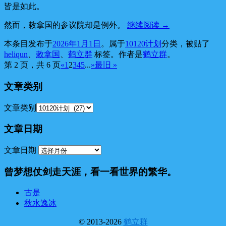
皆是如此。
然而，敕拿国的参议院却是例外。
继续阅读
→
本条目发布于
2026年1月1日
。属于
10120计划
分类，被贴了
heliqun
、
敕拿国
、
鹤立群
标签。
作者是
鹤立群
。
第 2 页，共 6 页
«
1
2
3
4
5
...
»
最旧 »
文章类别
文章类别
文章日期
文章日期
曾梦想仗剑走天涯，看一看世界的繁华。
古是
秋水逸冰
© 2013-2026
鹤立群