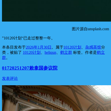
图片源自unsplash.com
”10120计划“已走过整整一年。
本条目发布于
2026年1月30日
。属于
10120计划
、
杂感茶馆
分
类，被贴了
10120计划
、
heliqun
、
鹤立群
标签。
作者是
鹤立
群
。
01720251207敕拿国参议院
发表评论