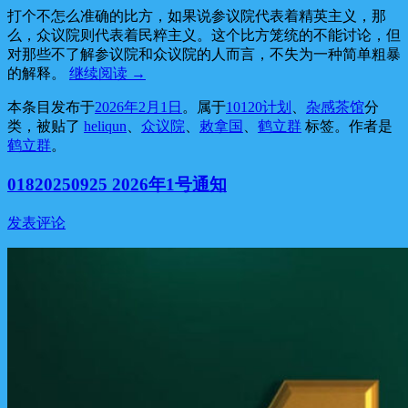
打个不怎么准确的比方，如果说参议院代表着精英主义，那
么，众议院则代表着民粹主义。这个比方笼统的不能讨论，但
对那些不了解参议院和众议院的人而言，不失为一种简单粗暴
的解释。
继续阅读
→
本条目发布于
2026年2月1日
。属于
10120计划
、
杂感茶馆
分
类，被贴了
heliqun
、
众议院
、
敕拿国
、
鹤立群
标签。
作者是
鹤立群
。
01820250925 2026年1号通知
发表评论