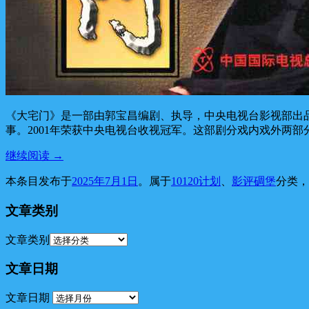
《大宅门》是一部由郭宝昌编剧、执导，中央电视台影视部出
事。2001年荣获中央电视台收视冠军。这部剧分戏内戏外两部
继续阅读
→
本条目发布于
2025年7月1日
。属于
10120计划
、
影评碉堡
分类
文章类别
文章类别
文章日期
文章日期