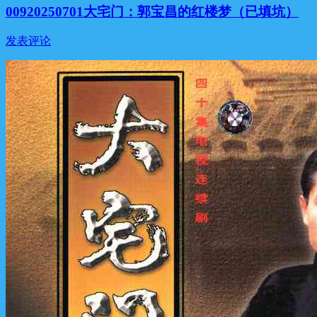
00920250701大宅门：郭宝昌的红楼梦（已填坑）
发表评论