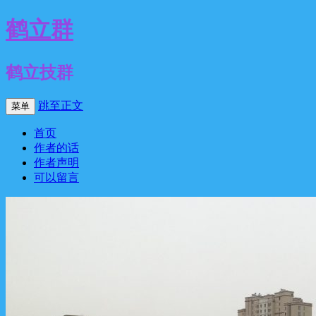
鹤立群
鹤立技群
跳至正文
菜单
首页
作者的话
作者声明
可以留言