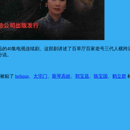
品的40集电视连续剧。这部剧讲述了百草厅百家老号三代人横跨
分说。
，被贴了
heliqun
、
大宅门
、
斯琴高娃
、
郭宝昌
、
陈宝国
、
鹤立群