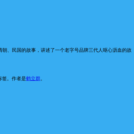
清朝、民国的故事，讲述了一个老字号品牌三代人呕心沥血的故
标签。
作者是
鹤立群
。