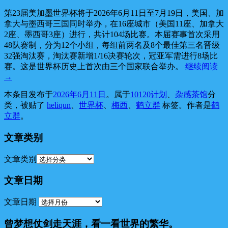
第23届美加墨世界杯将于2026年6月11日至7月19日，美国、加
拿大与墨西哥三国同时举办，在16座城市（美国11座、加拿大
2座、墨西哥3座）进行，共计104场比赛。本届赛事首次采用
48队赛制，分为12个小组，每组前两名及8个最佳第三名晋级
32强淘汰赛，淘汰赛新增1/16决赛轮次，冠亚军需进行8场比
赛。这是世界杯历史上首次由三个国家联合举办。
继续阅读
→
本条目发布于
2026年6月11日
。属于
10120计划
、
杂感茶馆
分
类，被贴了
heliqun
、
世界杯
、
梅西
、
鹤立群
标签。
作者是
鹤
立群
。
文章类别
文章类别
文章日期
文章日期
曾梦想仗剑走天涯，看一看世界的繁华。