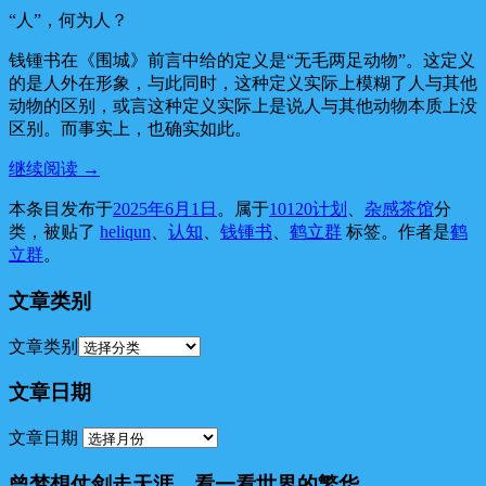
“人”，何为人？
钱锺书在《围城》前言中给的定义是“无毛两足动物”。这定义
的是人外在形象，与此同时，这种定义实际上模糊了人与其他
动物的区别，或言这种定义实际上是说人与其他动物本质上没
区别。而事实上，也确实如此。
继续阅读
→
本条目发布于
2025年6月1日
。属于
10120计划
、
杂感茶馆
分
类，被贴了
heliqun
、
认知
、
钱锺书
、
鹤立群
标签。
作者是
鹤
立群
。
文章类别
文章类别
文章日期
文章日期
曾梦想仗剑走天涯，看一看世界的繁华。