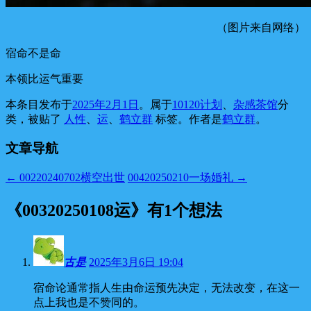
（图片来自网络）
宿命不是命
本领比运气重要
本条目发布于
2025年2月1日
。属于
10120计划
、
杂感茶馆
分
类，被贴了
人性
、
运
、
鹤立群
标签。
作者是
鹤立群
。
文章导航
←
00220240702横空出世
00420250210一场婚礼
→
《
00320250108运
》有1个想法
古是
2025年3月6日 19:04
宿命论通常指人生由命运预先决定，无法改变，在这一
点上我也是不赞同的。