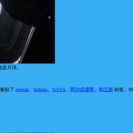
地是月球。
，被贴了
artemis
、
heliqun
、
NASA
、
阿尔忒缪斯
、
鹤立群
标签。