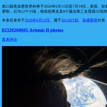
第23届美加墨世界杯将于2026年6月11日至7月19日，美国
赛制，分为12个小组，每组前两名及8个最佳第三名晋级32强
本条目发布于
2026年6月11日
。属于
10120计划
、
杂感茶馆
分类
02320260601 Artemis II photos
发表评论