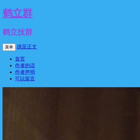
鹤立群
鹤立技群
跳至正文
菜单
首页
作者的话
作者声明
可以留言