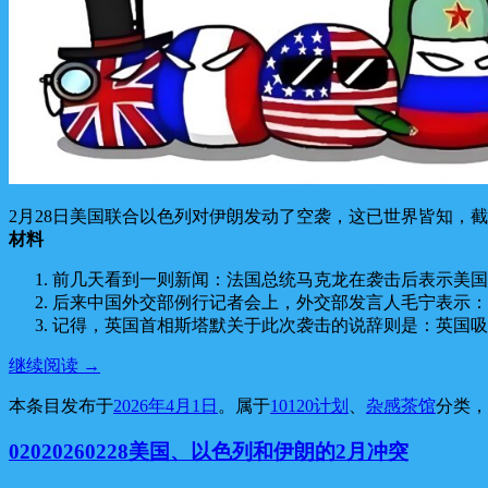
2月28日美国联合以色列对伊朗发动了空袭，这已世界皆知，截
材料
前几天看到一则新闻：法国总统马克龙在袭击后表示美国
后来中国外交部例行记者会上，外交部发言人毛宁表示：
记得，英国首相斯塔默关于此次袭击的说辞则是：英国吸
继续阅读
→
本条目发布于
2026年4月1日
。属于
10120计划
、
杂感茶馆
分类
02020260228美国、以色列和伊朗的2月冲突