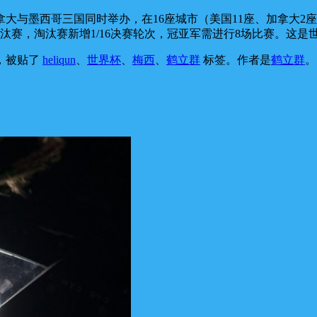
、加拿大与墨西哥三国同时举办，在16座城市（美国11座、加拿大2
淘汰赛，淘汰赛新增1/16决赛轮次，冠亚军需进行8场比赛。这
，被贴了
heliqun
、
世界杯
、
梅西
、
鹤立群
标签。
作者是
鹤立群
。