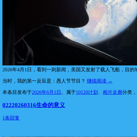
2026年4月1日，看到一则新闻，美国又发射了载人飞船，目的
当时，我的第一反应是：愚人节节目？
继续阅读
→
本条目发布于
2026年6月1日
。属于
10120计划
、
相片走廊
分类
02220260316生命的意义
1条回复