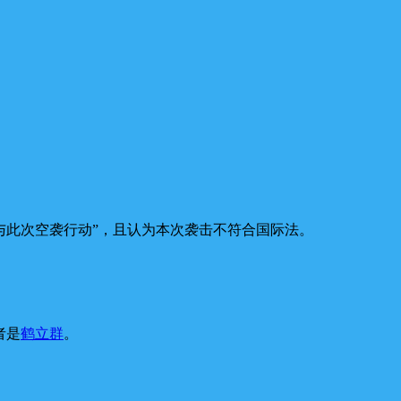
与此次空袭行动”，且认为本次袭击不符合国际法。
者是
鹤立群
。