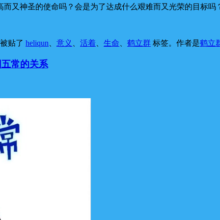
高而又神圣的使命吗？会是为了达成什么艰难而又光荣的目标吗
，被贴了
heliqun
、
意义
、
活着
、
生命
、
鹤立群
标签。
作者是
鹤立
合国五常的关系