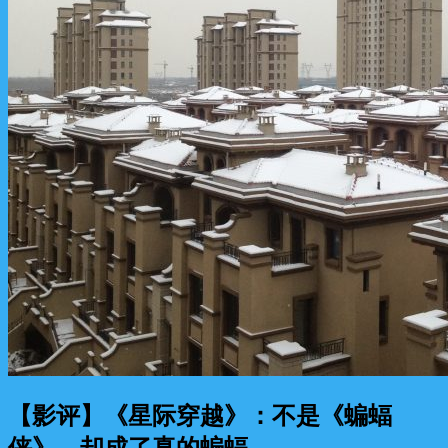
【影评】《星际穿越》：不是《蝙蝠
侠》，却成了真的蝙蝠