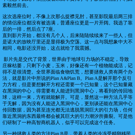
素毅然前去。
这次选座位时，不像上次那么捉襟见肘，甚至影院最后两三排
的情侣座位都没有被选满，普通座位更是一片开阔。我选了靠
后的一排，然后点了7座。
直到影片开始，都没有几个人，后来陆陆续续来了一些人，但
是诺大的放映厅里还是显得极为空荡。这一点与我想象中大不
相同，电影还没开始，这点就给了我震撼。
影片先是交代了背景，世界由于地球引力场的不稳定，导致
庄稼枯萎，只剩下小麦，玉米，好像还有一个植物能成活，记
得不是很清楚。全世界面临食物饥荒，想要拯救人类有两个办
法，就是影片中所说的Plan A&Plan B。Plan A是解开那个反引
力方程，但是要想解开方程还需要一个已知量，这个已知量藏
在黑洞的中心，得需要有人能进到黑洞中心，将看到的传回地
球，这样一来，方程就能解开。可是，显然这一种方法几乎等
于无解，因为没有人能进入黑洞中心，更别谈还能在黑洞中心
传回数据，因为甚至连光都无法逃脱黑洞巨大的引力场，任何
靠近黑洞的东西最终都会被其巨大的引力潮汐所撕裂。可是他
们研制了一种高智商机器人，似乎可以完成这个任务。
另一种拯救人类的方法Plan B是，带着人类的冷冻受精卵移民