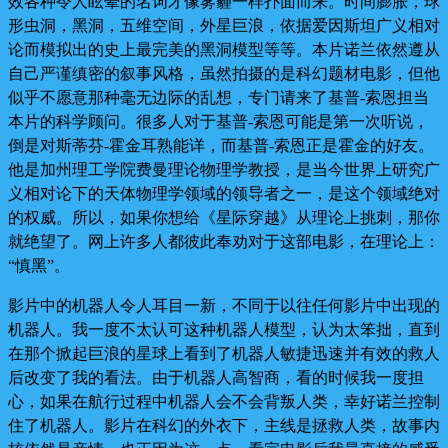
效各种令人眩晕的名词才像雾霾一样扑面而来。时间膨胀，球
形虫洞，黑洞，五维空间，外星巨浪，依据爱因斯坦广义相对
论而模拟出的史上最完美的黑洞模型等等。本片诺兰依然遵从
自己严谨缜密的叙事风格，虽然拍摄的是科幻题材电影，但他
似乎不愿意那种毫无边际的乱想，专门请来了基普-索恩担当
本片的科学顾问。很多人对于基普-索恩可能是第一次听说，
倒是对斯蒂芬-霍金耳熟能详，而基普-索恩正是霍金的好友。
他是加州理工学院费曼理论物理学教授，是当今世界上研究广
义相对论下的天体物理学领域的领导者之一，是这个领域绝对
的权威。所以，如果你想给《星际穿越》从理论上挑刺，那你
就绝望了。
网上许多人都彼此奉劝对于这部电影，在理论上：
“慎黑”。
影片中的机器人令人耳目一新，不同于以往任何影片中出现的
机器人。我一度不太认可这种机器人模型，认为太笨拙，直到
在那个掀起巨浪的星球上看到了机器人敏捷迅速并有效的救人
后改变了我的看法。由于机器人高智商，看的时候我一度担
心，如果在航行过程中机器人会不会背叛人类，幸好诺兰控制
住了机器人。影片在科幻的外衣下，主线是拯救人类，故事内