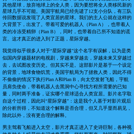
其他星球，放弃地球上的全人类，因为要想将全人类移民新的
星球几乎不可能。美国宇航局已经先谴了12支小分队，有三队
传回数据说发现了人类宜居的星球。我们的主人公就在这样的
大背景下，出发了。
带着可爱的机器人（Plan A），也带着人
类的冷冻受精卵（Plan B），同时，也带着自己所不知道的谎
言。这才真正的进入到了正题，星际穿越。
我觉得似乎很多人对于“星际穿越”这个名字有误解，以为是类
似国内穿越题材的电视剧，穿越来穿越去，穿越未来又穿越过
去，去试图改变历史。但其实不是。这部影片是基于一个设定
的背景，地球食物饥荒，美国宇航局为了拯救人类，因此不得
不偷偷的情况下执行Plan A和Plan B，向太空发射飞船，宇航
员肩负使命，带着机器人去黑洞中心寻找方程所需要的已知
量，同时两手准备，证实哪个星球适合人类宜居。影片名字取
自这个过程，因此叫“星际穿越”：这是我个人基于对影片观后
的分析所得，不知道这个解释是否合理，但又几乎显而易见，
除此以外，没有更合理的解释。
男主驾着飞船进入太空，影片才真正进入了史诗巨制，各种视