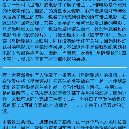
看了一部叫《追随》的电影才了解了诺兰，那部电影是个绝对
的低成本作品，但影片的质量令人惊叹。我带着满腹好奇与钦
佩搜索了诺兰的资料，也看了能找到资源的所有诺兰电影。在
这过程中居然发现，其实，更早的时候就已经看过他的电影，
只是当时没关注导演，也就没发现诺兰而已，这些早就看过的
电影包括《记忆碎片》，《致命魔术》和《盗梦空间》。当这
部《星际穿越》上映时，同样没有给予任何关注，因为对科幻
题材的电影几乎丝毫没有兴趣，不知道是不是跟我对纪实题材
电影非常感兴趣有关。因此，当我第一次看到“星际穿越”这四
个字时，就几乎否定了对这部电影的兴趣。
有一天突然看到有人转发了一条有关《星际穿越》的微博，并
在转发中将《星际穿越》与诺兰的名字放在了一起，才使我意
识到这部电影是诺兰的作品，立马让我热血沸腾。
在朋友古
是的提醒下，立马决定去影院看这部正在热映的影片，因为这
样一来我可以同时完成三件事：1,在一个好日子里做件值得庆
祝的事；2,可能会完成5年愿望之一；3，支持了自己喜欢的导
演。
本着这三条理由，迅速购买了影票。由于这个鸟地方地理位置
不理想，因此，依然顶着来回车费几乎等于影票价格的不利因