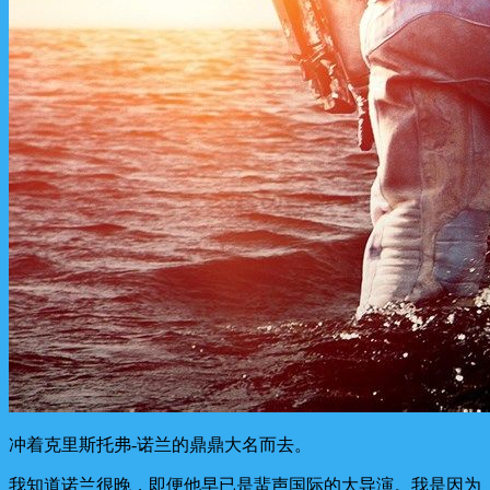
冲着克里斯托弗-诺兰的鼎鼎大名而去。
我知道诺兰很晚，即便他早已是蜚声国际的大导演。我是因为