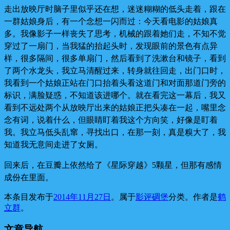
走出放映厅时脑子里似乎还在想，迷迷糊糊的低头走着，跟在
一群姑娘身后，有一个念想一闪而过：今天看电影的姑娘真
多。我像影子一样丧失了思考，机械的跟着她们走，不知不觉
穿过了一扇门，当我猛的抬起头时，发现眼前的景色有点异
样，很多隔间，很多单扇门，然后看到了洗漱台和镜子，看到
了两个水龙头，我立马清醒过来，转身就往回走，出门口时，
我看到一个姑娘正站在门口抬着头看这道门和对面那道门旁的
标识，满脸疑惑，不知道该进哪个。就在看完这一幕后，我又
看到不远处两个从放映厅出来的姑娘正把头凑在一起，嘴里念
念有词，说着什么，但眼睛盯着我这个方向笑，好像是盯着
我。我立马低头乱窜，寻找出口，在那一刻，真是糗大了，我
知道我无意间走进了女厕。
回来后，在豆瓣上依然给了《星际穿越》5颗星，但那有感情
成份在里面。
本条目发布于
2014年11月27日
。属于
影评碉堡
分类。
作者是
鹤
立群
。
文章导航