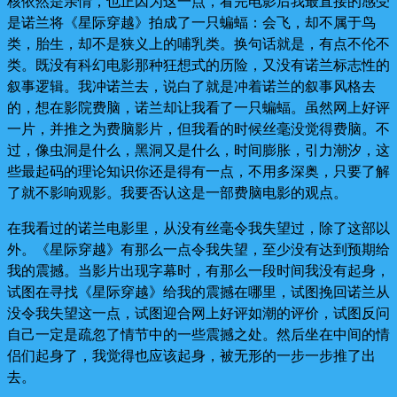
核依然是亲情，也正因为这一点，看完电影后我最直接的感受
是诺兰将《星际穿越》拍成了一只蝙蝠：会飞，却不属于鸟
类，胎生，却不是狭义上的哺乳类。换句话就是，有点不伦不
类。既没有科幻电影那种狂想式的历险，又没有诺兰标志性的
叙事逻辑。我冲诺兰去，说白了就是冲着诺兰的叙事风格去
的，想在影院费脑，诺兰却让我看了一只蝙蝠。虽然网上好评
一片，并推之为费脑影片，但我看的时候丝毫没觉得费脑。不
过，像虫洞是什么，黑洞又是什么，时间膨胀，引力潮汐，这
些最起码的理论知识你还是得有一点，不用多深奥，只要了解
了就不影响观影。我要否认这是一部费脑电影的观点。
在我看过的诺兰电影里，从没有丝毫令我失望过，除了这部以
外。《星际穿越》有那么一点令我失望，至少没有达到预期给
我的震撼。当影片出现字幕时，有那么一段时间我没有起身，
试图在寻找《星际穿越》给我的震撼在哪里，试图挽回诺兰从
没令我失望这一点，试图迎合网上好评如潮的评价，试图反问
自己一定是疏忽了情节中的一些震撼之处。然后坐在中间的情
侣们起身了，我觉得也应该起身，被无形的一步一步推了出
去。