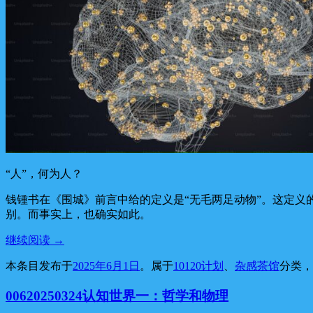
“人”，何为人？
钱锺书在《围城》前言中给的定义是“无毛两足动物”。这定
别。而事实上，也确实如此。
继续阅读
→
本条目发布于
2025年6月1日
。属于
10120计划
、
杂感茶馆
分类
00620250324认知世界一：哲学和物理