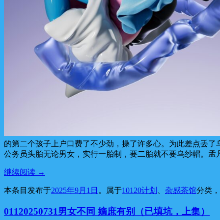
的第二个孩子上户口费了不少劲，操了许多心。为此差点丢了
公务员头胎无论男女，实行一胎制，要二胎就不要乌纱帽。孟
继续阅读
→
本条目发布于
2025年9月1日
。属于
10120计划
、
杂感茶馆
分类
01120250731男女不同 嫡庶有别（已填坑，上集）