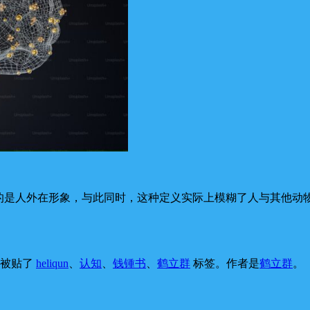
义的是人外在形象，与此同时，这种定义实际上模糊了人与其他动
，被贴了
heliqun
、
认知
、
钱锺书
、
鹤立群
标签。
作者是
鹤立群
。