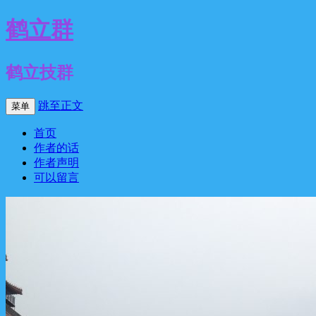
鹤立群
鹤立技群
跳至正文
菜单
首页
作者的话
作者声明
可以留言