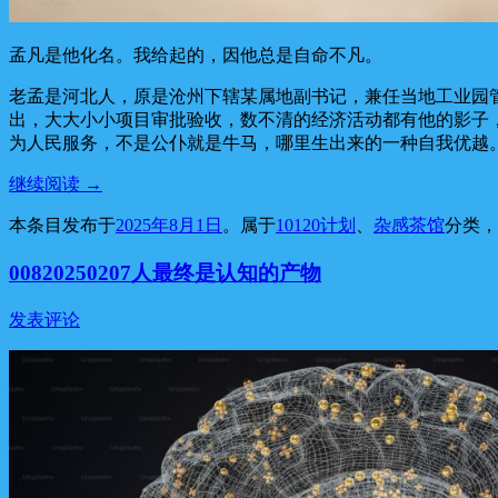
孟凡是他化名。我给起的，因他总是自命不凡。
老孟是河北人，原是沧州下辖某属地副书记，兼任当地工业园
出，大大小小项目审批验收，数不清的经济活动都有他的影子
为人民服务，不是公仆就是牛马，哪里生出来的一种自我优越
继续阅读
→
本条目发布于
2025年8月1日
。属于
10120计划
、
杂感茶馆
分类
00820250207人最终是认知的产物
发表评论