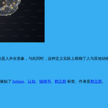
义的是人外在形象，与此同时，这种定义实际上模糊了人与其他动
，被贴了
heliqun
、
认知
、
钱锺书
、
鹤立群
标签。
作者是
鹤立群
。