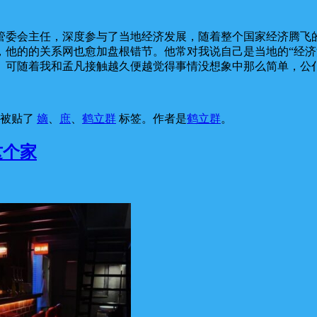
管委会主任，深度参与了当地经济发展，随着整个国家经济腾飞
，他的的关系网也愈加盘根错节。他常对我说自己是当地的“经济
。可随着我和孟凡接触越久便越觉得事情没想象中那么简单，公
，被贴了
嫡
、
庶
、
鹤立群
标签。
作者是
鹤立群
。
这个家