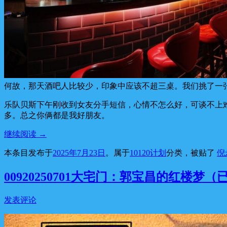
何故，那天酒吧人比较少，印象中应该不超三桌。我们挑了一张
乐队贝斯下午刚收到女友分手短信，心情不怎么好，可谈不上
多。总之你俩都是我好朋友。
继续阅读
→
本条目发布于
2025年7月23日
。属于
10120计划
分类，被贴了
倪
00920250701大宅门：郭宝昌的红楼梦（
发表评论