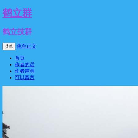
鹤立群
鹤立技群
跳至正文
菜单
首页
作者的话
作者声明
可以留言