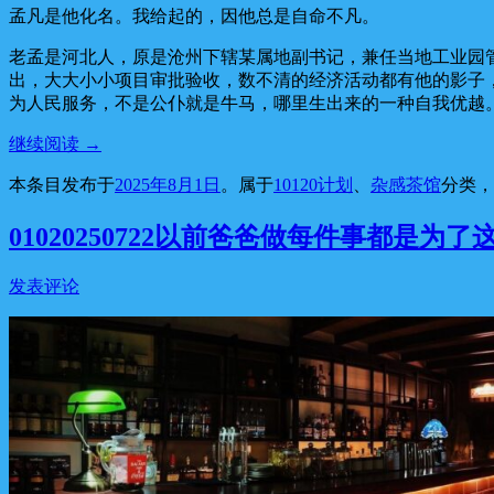
孟凡是他化名。我给起的，因他总是自命不凡。
老孟是河北人，原是沧州下辖某属地副书记，兼任当地工业园
出，大大小小项目审批验收，数不清的经济活动都有他的影子
为人民服务，不是公仆就是牛马，哪里生出来的一种自我优越
继续阅读
→
本条目发布于
2025年8月1日
。属于
10120计划
、
杂感茶馆
分类
01020250722以前爸爸做每件事都是为了
发表评论