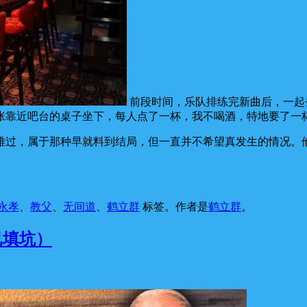
前段时间，乐队排练完新曲后，一起去
靠近吧台的桌子坐下，每人点了一杯，我不喝酒，特地要了一杯无酒
难过，属于那种早就料到结局，但一直并不希望真发生的情况。
永孝
、
教父
、
无间道
、
鹤立群
标签。
作者是
鹤立群
。
已填坑）