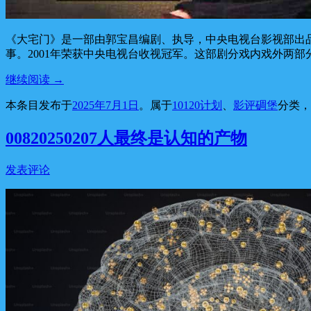
《大宅门》是一部由郭宝昌编剧、执导，中央电视台影视部出
事。2001年荣获中央电视台收视冠军。这部剧分戏内戏外两部
继续阅读
→
本条目发布于
2025年7月1日
。属于
10120计划
、
影评碉堡
分类
00820250207人最终是认知的产物
发表评论