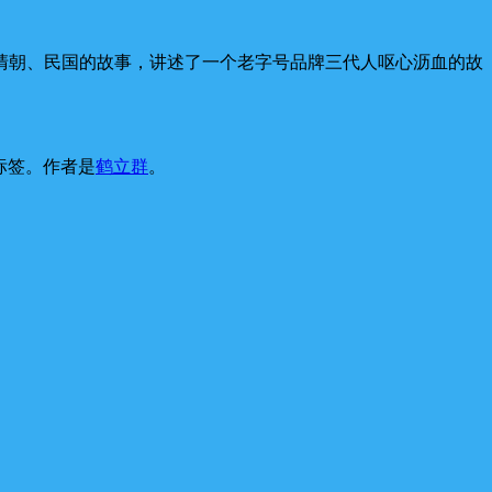
清朝、民国的故事，讲述了一个老字号品牌三代人呕心沥血的故
标签。
作者是
鹤立群
。