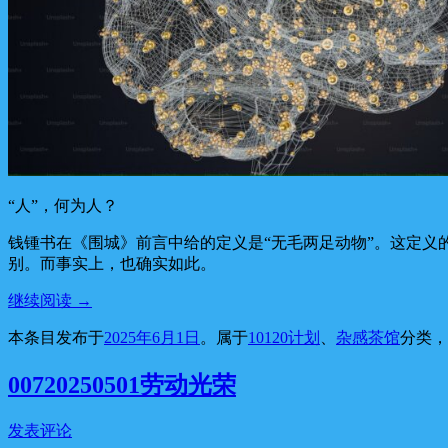
“人”，何为人？
钱锺书在《围城》前言中给的定义是“无毛两足动物”。这定
别。而事实上，也确实如此。
继续阅读
→
本条目发布于
2025年6月1日
。属于
10120计划
、
杂感茶馆
分类
00720250501劳动光荣
发表评论