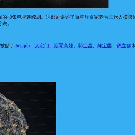
品的40集电视连续剧。这部剧讲述了百草厅百家老号三代人横跨
分说。
，被贴了
heliqun
、
大宅门
、
斯琴高娃
、
郭宝昌
、
陈宝国
、
鹤立群